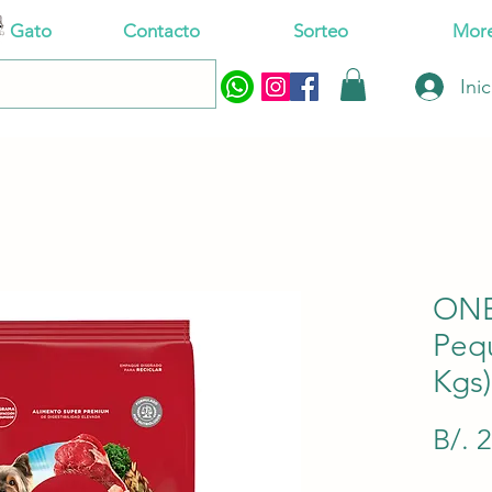
Gato
Contacto
Sorteo
Mor
Ini
ONE
Peq
Kgs)
B/. 