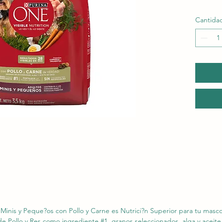
Cantida
s y Peque?os con Pollo y Carne es Nutrici?n Superior para tu mascot
e Pollo y Res como ingrediente #1, granos seleccionados, alga y acei