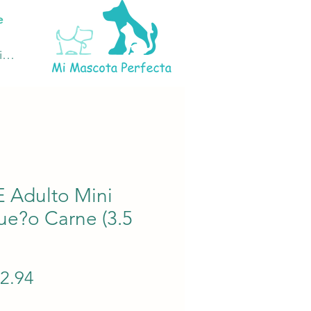
e
ciar sesión
 Adulto Mini
ue?o Carne (3.5
Precio
22.94