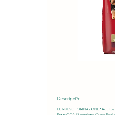
Descripci?n
EL NUEVO PURINA? ONE? Adultos Mini
Purina? ONE? contiene Carne Real d