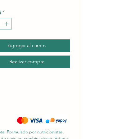
d
*
Agregar al carrito
Realizar compra
a. Formulado por nutricionistas,
te de coco en combinaciones ?ptimas