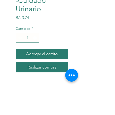
-Cuidado
Urinario
Precio
B/. 3.74
Cantidad
*
Agregar al carrito
Realizar compra
Descripci?n
Hill's Prescription Diet El
alimento enlatado para gatos