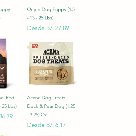
pida
Vista rápida
Puppy
Orijen Dog Puppy (4.5
)
- 13 - 25 Lbs)
Precio de oferta
Desde
B/. 27.89
pida
Vista rápida
nal Red
Acana Dog Treats
- 25 Lbs)
Duck & Pear Dog (1.25
- 3.25) Oz
oferta
36.79
Precio de oferta
Desde
B/. 6.17