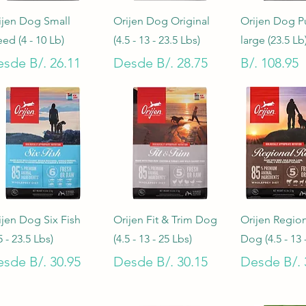
Vista rápida
Vista rápida
Vista rá
ijen Dog Small
Orijen Dog Original
Orijen Dog 
eed (4 - 10 Lb)
(4.5 - 13 - 23.5 Lbs)
large (23.5 Lb
ecio de oferta
Precio de oferta
Precio
esde
B/. 26.11
Desde
B/. 28.75
B/. 108.95
Vista rápida
Vista rápida
Vista rá
ijen Dog Six Fish
Orijen Fit & Trim Dog
Orijen Regio
5 - 23.5 Lbs)
(4.5 - 13 - 25 Lbs)
Dog (4.5 - 13 
ecio de oferta
Precio de oferta
Precio de 
esde
B/. 30.95
Desde
B/. 30.15
Desde
B/. 