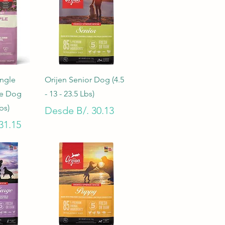
pida
Vista rápida
ngle
Orijen Senior Dog (4.5
e Dog
- 13 - 23.5 Lbs)
Lbs)
Precio de oferta
Desde
B/. 30.13
oferta
31.15