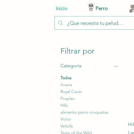
Inicio
Perro
Filtrar por
Categoría
Todos
Acana
Royal Canin
Proplan
Hills
alimento perro croquetas
Victor
Hi
VetLife
La
Taste of the Wild