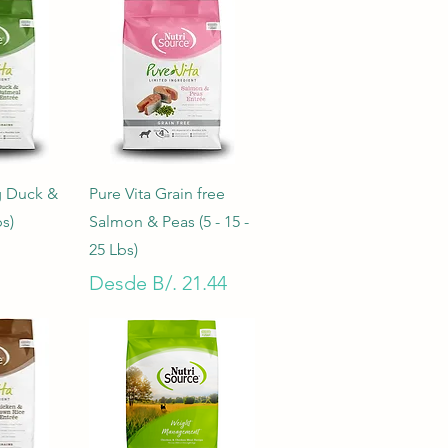
pida
Vista rápida
g Duck &
Pure Vita Grain free
s)
Salmon & Peas (5 - 15 -
25 Lbs)
Precio de oferta
Desde
B/. 21.44