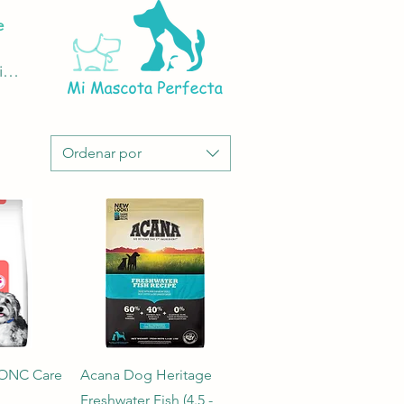
e
ciar sesión
Ordenar por
pida
Vista rápida
 ONC Care
Acana Dog Heritage
Freshwater Fish (4.5 -