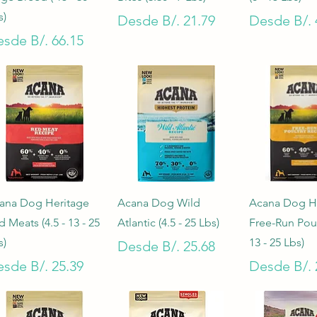
s)
Precio de oferta
Precio de 
Desde
B/. 21.79
Desde
B/. 
ecio de oferta
esde
B/. 66.15
Vista rápida
Vista rápida
Vista rá
ana Dog Heritage
Acana Dog Wild
Acana Dog H
d Meats (4.5 - 13 - 25
Atlantic (4.5 - 25 Lbs)
Free-Run Poult
s)
13 - 25 Lbs)
Precio de oferta
Desde
B/. 25.68
ecio de oferta
Precio de 
esde
B/. 25.39
Desde
B/. 