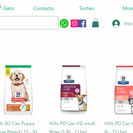
Gato
Contacto
Sorteo
Mor
Ini
Vista rápida
Vista rápida
Vista rá
lls SD Can Puppy
Hills PD Can I/D small
Hills PD Can
rge Breed ( 15 - 30
Bites (3.30 - 7 Lbs)
(6 - 15 Lbs)