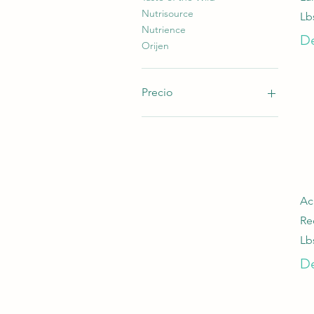
Nutrisource
Lb
Nutrience
Pr
D
Orijen
Precio
2 PAB
150 PAB
Ac
Re
Lb
Pr
D