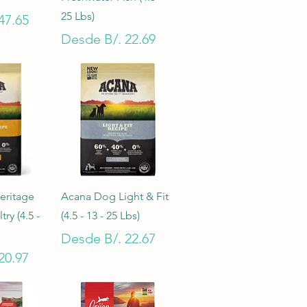
25 Lbs)
oferta
47.65
Precio de oferta
Desde
B/. 22.69
pida
Vista rápida
eritage
Acana Dog Light & Fit
ry (4.5 -
(4.5 - 13 - 25 Lbs)
Precio de oferta
Desde
B/. 22.67
oferta
20.97