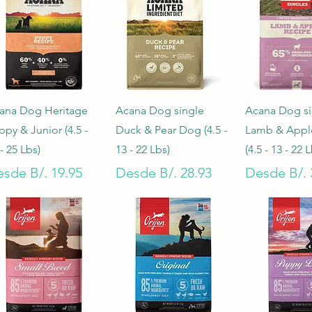
Vista rápida
Vista rápida
Vista rá
ana Dog Heritage
Acana Dog single
Acana Dog si
ppy & Junior (4.5 -
Duck & Pear Dog (4.5 -
Lamb & Appl
- 25 Lbs)
13 - 22 Lbs)
(4.5 - 13 - 22 
ecio de oferta
Precio de oferta
Precio de 
esde
B/. 19.95
Desde
B/. 28.93
Desde
B/. 