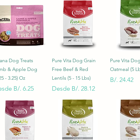
Vista rápida
Vista rápida
Vista rá
ana Dog Treats
Pure Vita Dog Grain
Pure Vita Do
mb & Apple Dog
Free Beef & Red
Oatmeal (5 Lb
25 - 3.25) Oz
Lentils (5 - 15 Lbs)
Precio
B/. 24.42
ecio de oferta
Precio de oferta
esde
B/. 6.25
Desde
B/. 28.12