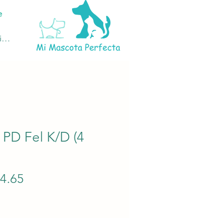
e
ciar sesión
s PD Fel K/D (4
Precio
34.65