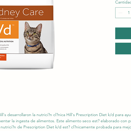
Cantida
ill's desarrollaron la nutrici?n cl?nica Hill's Prescription Diet k/d para ay
entar la ingesta de alimentos. Este alimento seco est? elaborado con pol
 nutrici?n de Prescription Diet k/d est? cl?nicamente probada para mejor