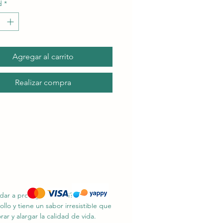
d
*
Agregar al carrito
Realizar compra
udar a proteger la funci?n renal vital
lo y tiene un sabor irresistible que
ar y alargar la calidad de vida.