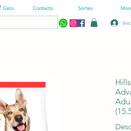
Gato
Contacto
Sorteo
Mor
Ini
Hill
Adv
Adu
(15.
Des