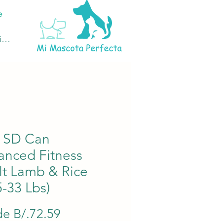
e
ciar sesión
s SD Can
anced Fitness
lt Lamb & Rice
5-33 Lbs)
Precio
de
B/.72.59