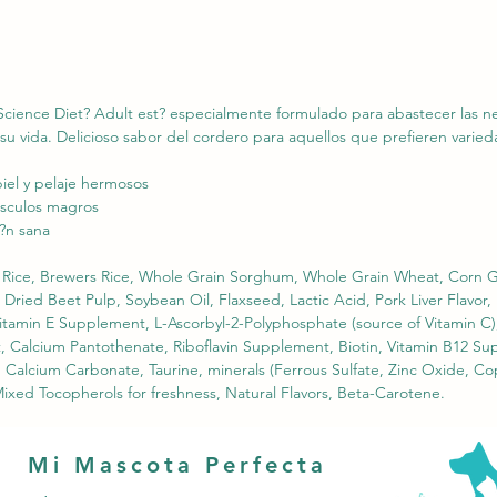
? Science Diet? Adult est? especialmente formulado para abastecer las 
su vida. Delicioso sabor del cordero para aquellos que prefieren varied
iel y pelaje hermosos
?sculos magros
i?n sana
ice, Brewers Rice, Whole Grain Sorghum, Whole Grain Wheat, Corn G
, Dried Beet Pulp, Soybean Oil, Flaxseed, Lactic Acid, Pork Liver Flavor,
(Vitamin E Supplement, L-Ascorbyl-2-Polyphosphate (source of Vitamin 
 Calcium Pantothenate, Riboflavin Supplement, Biotin, Vitamin B12 Su
, Calcium Carbonate, Taurine, minerals (Ferrous Sulfate, Zinc Oxide, 
ixed Tocopherols for freshness, Natural Flavors, Beta-Carotene.
Mi Mascota Perfecta