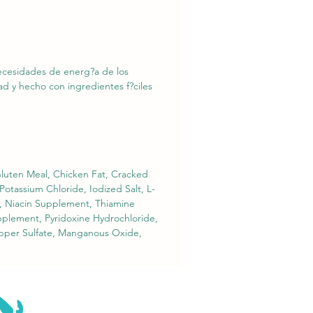
necesidades de energ?a de los
ad y hecho con ingredientes f?ciles
luten Meal, Chicken Fat, Cracked
 Potassium Chloride, Iodized Salt, L-
C), Niacin Supplement, Thiamine
pplement, Pyridoxine Hydrochloride,
Copper Sulfate, Manganous Oxide,