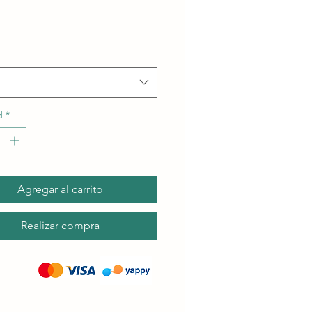
de
oferta
d
*
Agregar al carrito
Realizar compra