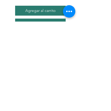
Agregar al carrito
Realizar compra
Descripci?n
El alimento seco para
perros Hill's? Science
Diet? Large Breed Adult est?
especialmente formulado para
abastecer las necesidades de
energ?a de perros de razas
grandes durante la mejor parte
Mi Mascota Perfecta
de su vida.
Comida Premium para Perros y Gatos
Hecho con ingredientes de
Jfgarcia@mimascotaperfecta.com
alta calidad, f?ciles de