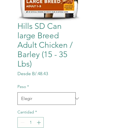
Hills SD Can
large Breed
Adult Chicken /
Barley (15 - 35
Lbs)
Precio
Desde
B/.48.43
de
oferta
Peso
*
Cantidad
*