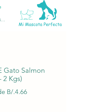
e
ciar sesión
 Gato Salmon
 - 2 Kgs)
Precio
de
B/.4.66
de
oferta