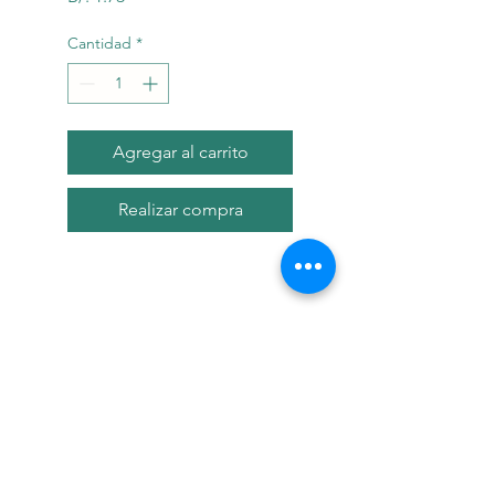
Cantidad
*
Agregar al carrito
Realizar compra
Descripci?n
Guisantes y zanahorias enteras y
org?nicas combinadas para
hacer la comida favorita de sus
mascotas