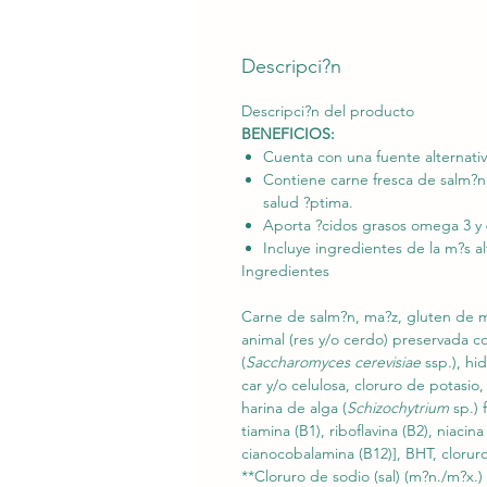
Descripci?n
Descripci?n del producto
BENEFICIOS:
Cuenta con una fuente alternativ
Contiene carne fresca de salm?n,
salud ?ptima.
Aporta ?cidos grasos omega 3 y 6
Incluye ingredientes de la m?s a
Ingredientes
Carne de salm?n, ma?z, gluten de m
animal (res y/o cerdo) preservada c
(
Saccharomyces
cerevisiae
ssp.), hi
car y/o celulosa, cloruro de potasio,
harina de alga (
Schizochytrium
sp.) 
tiamina (B1), riboflavina (B2), niacin
cianocobalamina (B12)], BHT, cloruro
**Cloruro de sodio (sal) (m?n./m?x.)