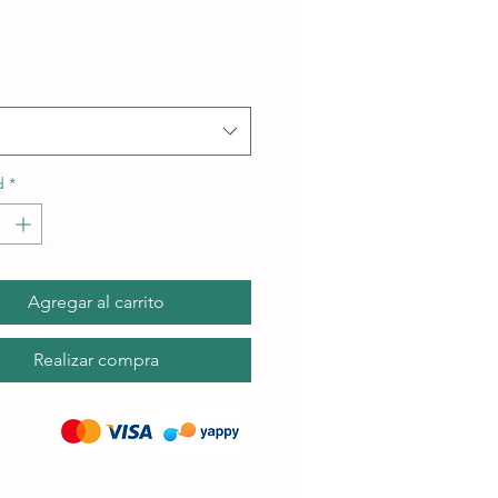
de
oferta
d
*
Agregar al carrito
Realizar compra