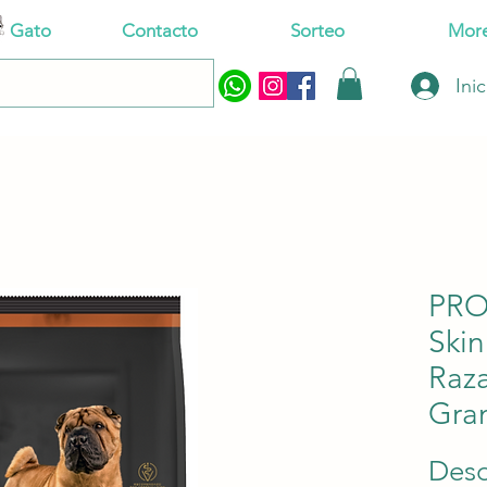
Gato
Contacto
Sorteo
Mor
Ini
PRO
Ski
Raz
Gran
Des