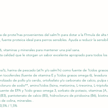
a de prote?nas provenientes del salm?n para dotar a la f?rmula de alta t
 fuente proteica ideal para perros sensibles. Ayuda a reducir la sensibi
, vitaminas y minerales para mantener una piel sana.
lta calidad que le otorgan un sabor excelente apropiado para todos los
a?z, harina de pescado (at?n y/o salm?n) como fuente de ?cidos grasos
on tocoferoles (fuente de vitamina E y ?cidos grasos omega 6), levadura 
drolizado de pollo y/o cerdo, ortofosfato y/o carbonato de calcio, pulpa
 cloruro de sodio**, amino?cidos (lisina, metionina, L-treonina, L-triptof
fuente de EPA y ?cido graso omega 3, sorbato de potasio, vitaminas [A,
a (B3), pantotenato de calcio (B5), hidrocloruro de piridoxina (B6), biotina 
 de colina, minerales .
 0,5% / 1,5%