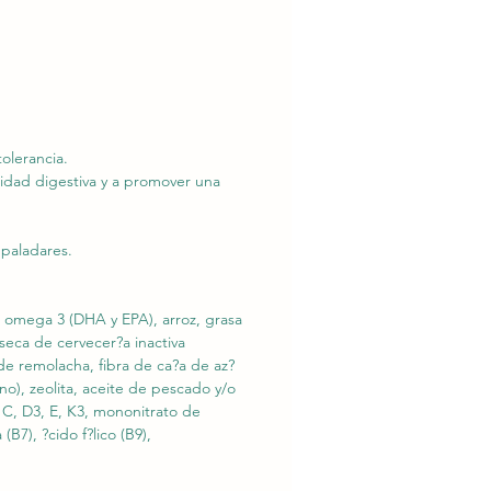
olerancia.
lidad digestiva y a promover una
 paladares.
 omega 3 (DHA y EPA), arroz, grasa
seca de cervecer?a inactiva
 de remolacha, fibra de ca?a de az?
ano), zeolita, aceite de pescado y/o
 C, D3, E, K3, mononitrato de
(B7), ?cido f?lico (B9),