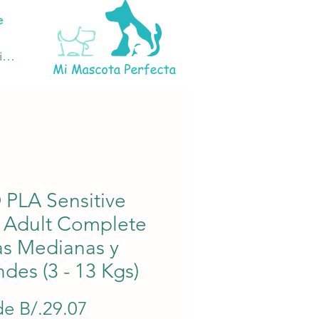
e
ciar sesión
 PLA Sensitive
n Adult Complete
as Medianas y
des (3 - 13 Kgs)
Precio
de
B/.29.07