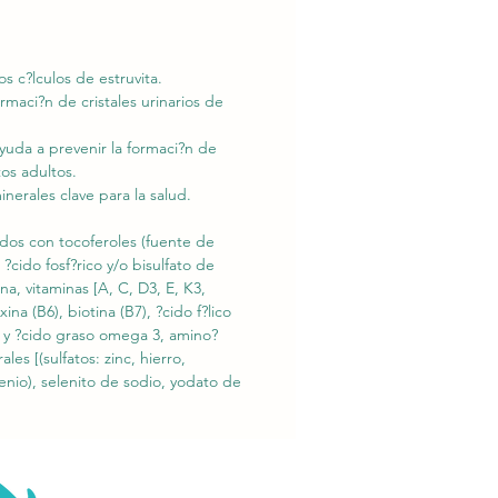
 c?lculos de estruvita.
maci?n de cristales urinarios de
yuda a prevenir la formaci?n de
tos adultos.
nerales clave para la salud.
ados con tocoferoles (fuente de
?cido fosf?rico y/o bisulfato de
na, vitaminas [A, C, D3, E, K3,
na (B6), biotina (B7), ?cido f?lico
A y ?cido graso omega 3, amino?
es [(sulfatos: zinc, hierro,
enio), selenito de sodio, yodato de