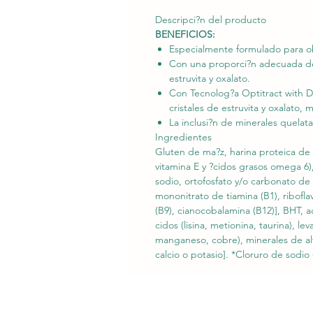
Descripci?n del producto
BENEFICIOS:
Especialmente formulado para obt
Con una proporci?n adecuada de 
estruvita y oxalato.
Con Tecnolog?a Optitract with Du
cristales de estruvita y oxalato,
La inclusi?n de minerales quelat
Ingredientes
Gluten de ma?z, harina proteica de 
vitamina E y ?cidos grasos omega 6), 
sodio, ortofosfato y/o carbonato de c
mononitrato de tiamina (B1), riboflav
(B9), cianocobalamina (B12)], BHT, 
cidos (lisina, metionina, taurina), l
manganeso, cobre), minerales de alta
calcio o potasio]. *Cloruro de sodio 