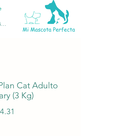
e
ciar sesión
Plan Cat Adulto
ary (3 Kg)
Precio
34.31