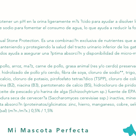
ener un pH en la orina ligeramente m?s ?cido para ayudar a disolver los
sodio para fomentar el consumo de agua, lo que ayuda a reducir la for
al Stone Protection. Es una combinaci?n exclusiva de nutrientes que a
 manteniendo y protegiendo la salud del tracto urinario inferior de los ga
ados ayuda a asegurar una ?ptima absorci?n y disponibilidad de micro-mi
pollo, arroz, ma?z, carne de pollo, grasa animal (res y/o cerdo) preserv
hidrolizado de pollo y/o cerdo, fibra de soya, cloruro de sodio**, trigo, 
alcio, cloruro de potasio, pirofosfato tetras?dico (TSPP), cloruro de coli
ina (B2), niacina (B3), pantotenato de calcio (B5), hidrocloruro de piridoxi
aceite de pescado y/o harina de alga (Schizochytrium sp.) fuente de EP
evadura seca de cervecer?a (Saccharomyces cerevisiae ssp.) inactiva, mineral
 absorci?n (proteinatos/glicinatos: zinc, hierro, manganeso, cobre, sel
(sal) (m?n./m?x.) 0,5% / 1,5%
Mi Mascota Perfecta