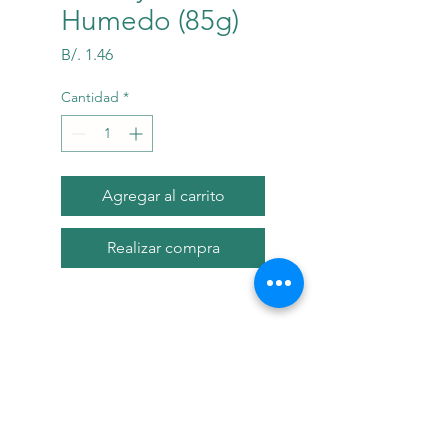
Humedo (85g)
Precio
B/. 1.46
Cantidad
*
Agregar al carrito
Realizar compra
Descripci?n
Alimento h?medo 100%
completo y balancedo para la