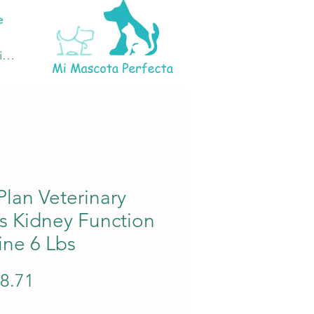
e
ciar sesión
Plan Veterinary
s Kidney Function
ne 6 Lbs
Precio
28.71