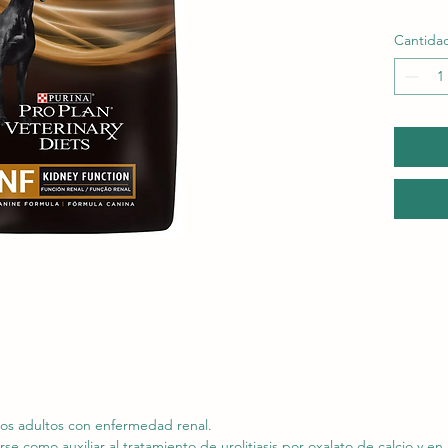
Cantida
ros adultos con enfermedad renal.
e como auxiliar al tratamiento de urolitiasis por oxalato de calcio y en