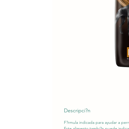
Descripci?n
F?rmula indicada para ayudar a per
Este alimento tambi?n puede indicars