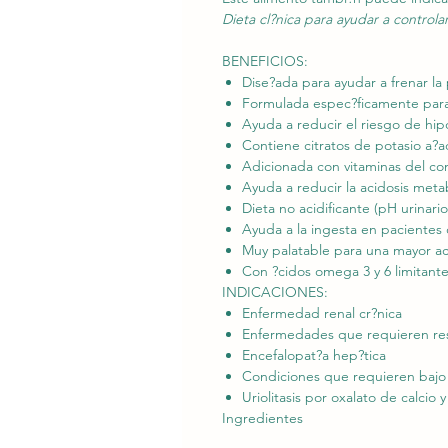
Dieta cl?nica para ayudar a controla
BENEFICIOS:
Dise?ada para ayudar a frenar la
Formulada espec?ficamente para 
Ayuda a reducir el riesgo de hi
Contiene citratos de potasio a?a
Adicionada con vitaminas del co
Ayuda a reducir la acidosis metab?
Dieta no acidificante (pH urinario 
Ayuda a la ingesta en pacientes c
Muy palatable para una mayor a
Con ?cidos omega 3 y 6 limitante
INDICACIONES:
Enfermedad renal cr?nica
Enfermedades que requieren res
Encefalopat?a hep?tica
Condiciones que requieren bajo 
Uriolitasis por oxalato de calcio y
Ingredientes