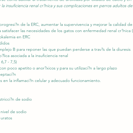
r la insuficiencia renal cr?nica y sus complicaciones en perros adultos 
 progresi?n de la ERC, aumentar la supervivencia y mejorar la calidad de
satisfacer las necesidades de los gatos con enfermedad renal cr?nica 
pokalemia en ERC
didos
mplejo B para reponer las que puedan perderse a trav?s de la diuresis
lica asociada a la insuficiencia renal
6,7 - 7,5)
on poco apetito o anor?xicos y para su utilizaci?n a largo plazo
ceptaci?n
s en la inflamaci?n celular y adecuado funcionamiento.
tricci?n de sodio
nivel de sodio
 uratos