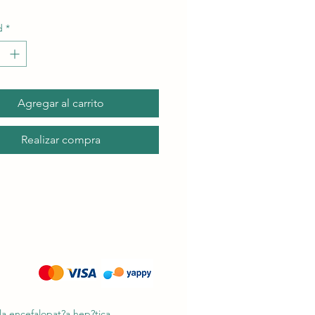
d
*
Agregar al carrito
Realizar compra
 la encefalopat?a hep?tica.