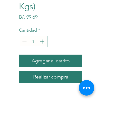
Kgs)
Precio
B/. 99.69
Cantidad
*
Agregar al carrito
Realizar compra
Descripci?n
Alimento completo y
balanceado para perros adultos