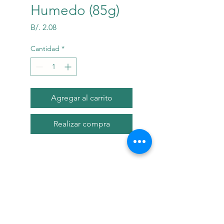
Humedo (85g)
Precio
B/. 2.08
Cantidad
*
Agregar al carrito
Realizar compra
Descripci?n
Alimento h?medo 100%
completo y balancedo para