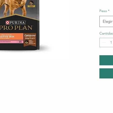
Peso
*
Elegir
Cantida