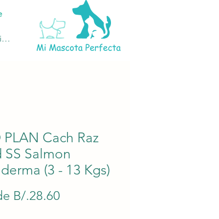
e
ciar sesión
 PLAN Cach Raz
 SS Salmon
derma (3 - 13 Kgs)
Precio
de
B/.28.60
de