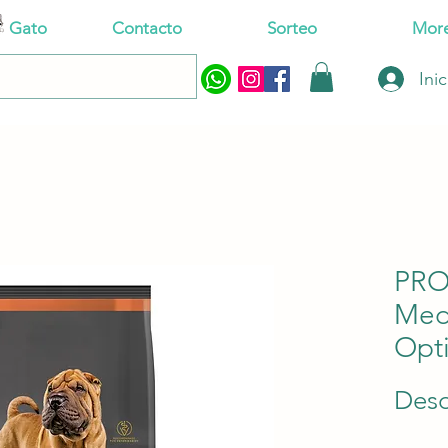
Gato
Contacto
Sorteo
Mor
Ini
PRO
Med
Opti
Des