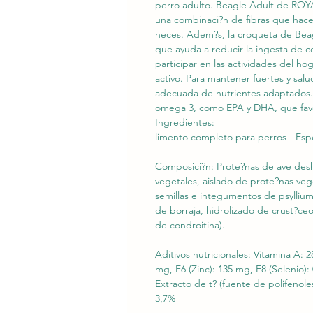
perro adulto. Beagle Adult de ROYA
una combinaci?n de fibras que hacen
heces. Adem?s, la croqueta de Bea
que ayuda a reducir la ingesta de co
participar en las actividades del hog
activo. Para mantener fuertes y sa
adecuada de nutrientes adaptados.
omega 3, como EPA y DHA, que favor
Ingredientes:
limento completo para perros - Espe
Composici?n: Prote?nas de ave deshi
vegetales, aislado de prote?nas veg
semillas e integumentos de psyllium,
de borraja, hidrolizado de crust?ceo
de condroitina).
Aditivos nutricionales: Vitamina A: 
mg, E6 (Zinc): 135 mg, E8 (Selenio):
Extracto de t? (fuente de polifenol
3,7%