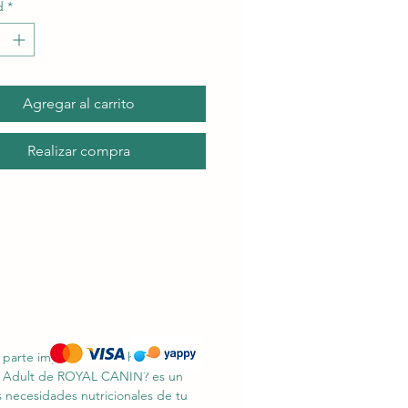
d
*
Agregar al carrito
Realizar compra
a parte importante a la hora de
gle Adult de ROYAL CANIN? es un
 necesidades nutricionales de tu