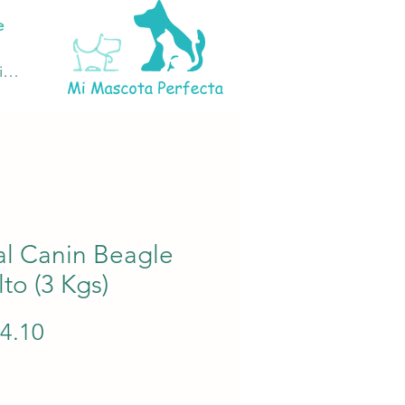
e
ciar sesión
al Canin Beagle
to (3 Kgs)
Precio
44.10