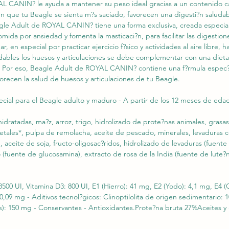
L CANIN? le ayuda a mantener su peso ideal gracias a un contenido c
 que tu Beagle se sienta m?s saciado, favorecen una digesti?n saludab
gle Adult de ROYAL CANIN? tiene una forma exclusiva, creada especia
mida por ansiedad y fomenta la masticaci?n, para facilitar las digestio
ar, en especial por practicar ejercicio f?sico y actividades al aire libre
ludables los huesos y articulaciones se debe complementar con una diet
 Por eso, Beagle Adult de ROYAL CANIN? contiene una f?rmula espec?f
ecen la salud de huesos y articulaciones de tu Beagle.
cial para el Beagle adulto y maduro - A partir de los 12 meses de eda
dratadas, ma?z, arroz, trigo, hidrolizado de prote?nas animales, grasas
etales*, pulpa de remolacha, aceite de pescado, minerales, levaduras 
 aceite de soja, fructo-oligosac?ridos, hidrolizado de levaduras (fuent
 (fuente de glucosamina), extracto de rosa de la India (fuente de lute?n
28500 UI, Vitamina D3: 800 UI, E1 (Hierro): 41 mg, E2 (Yodo): 4,1 mg, E4
 0,09 mg - Aditivos tecnol?gicos: Clinoptilolita de origen sedimentario: 1
es): 150 mg - Conservantes - Antioxidantes.Prote?na bruta 27%Aceites y