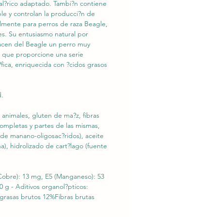
al?rico adaptado. Tambi?n contiene
le y controlan la producci?n de
lmente para perros de raza Beagle,
nes. Su entusiasmo natural por
, hacen del Beagle un perro muy
a que proporcione una serie
ica, enriquecida con ?cidos grasos
d.
 animales, gluten de ma?z, fibras
completas y partes de las mismas,
e de manano-oligosac?ridos), aceite
a), hidrolizado de cart?lago (fuente
 (Cobre): 13 mg, E5 (Manganeso): 53
0 g - Aditivos organol?pticos:
 grasas brutos 12%Fibras brutas