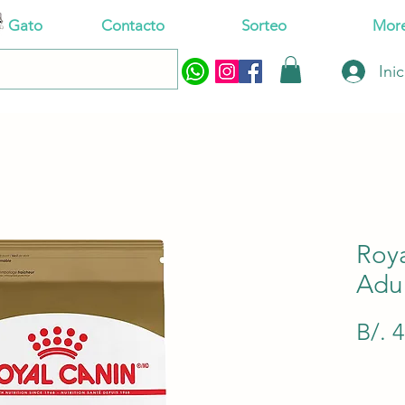
Gato
Contacto
Sorteo
Mor
Ini
Roy
Adul
B/. 