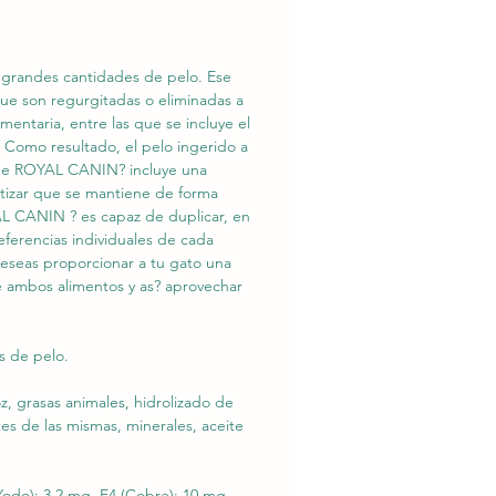
 grandes cantidades de pelo. Ese
que son regurgitadas o eliminadas a
entaria, entre las que se incluye el
l. Como resultado, el pelo ingerido a
e de ROYAL CANIN? incluye una
ntizar que se mantiene de forma
AL CANIN ? es capaz de duplicar, en
eferencias individuales de cada
eseas proporcionar a tu gato una
de ambos alimentos y as? aprovechar
s de pelo.
z, grasas animales, hidrolizado de
es de las mismas, minerales, aceite
(Yodo): 3,2 mg, E4 (Cobre): 10 mg,