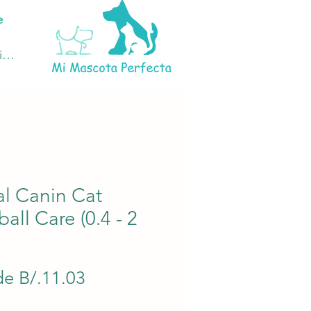
e
ciar sesión
l Canin Cat
ball Care (0.4 - 2
Precio
de
B/.11.03
de