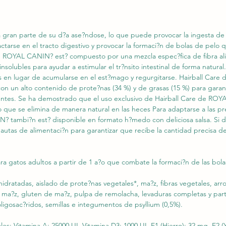
a gran parte de su d?a ase?ndose, lo que puede provocar la ingesta de
tarse en el tracto digestivo y provocar la formaci?n de bolas de pelo 
de ROYAL CANIN? est? compuesto por una mezcla espec?fica de fibra alim
 insolubles para ayudar a estimular el tr?nsito intestinal de forma natura
es en lugar de acumularse en el est?mago y regurgitarse. Hairball Car
on un alto contenido de prote?nas (34 %) y de grasas (15 %) para gara
ientes. Se ha demostrado que el uso exclusivo de Hairball Care de ROY
lo que se elimina de manera natural en las heces Para adaptarse a las pr
? tambi?n est? disponible en formato h?medo con deliciosa salsa. Si d
pautas de alimentaci?n para garantizar que recibe la cantidad precisa 
a gatos adultos a partir de 1 a?o que combate la formaci?n de las bola
dratadas, aislado de prote?nas vegetales*, ma?z, fibras vegetales, arro
e ma?z, gluten de ma?z, pulpa de remolacha, levaduras completas y part
ligosac?ridos, semillas e integumentos de psyllium (0,5%).
nales: Vitamina A: 25000 UI, Vitamina D3: 1000 UI, E1 (Hierro): 32 mg, E2 