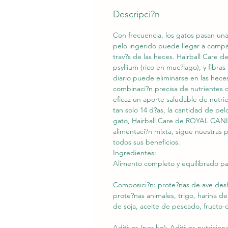
Descripci?n
Con frecuencia, los gatos pasan un
pelo ingerido puede llegar a compac
trav?s de las heces. Hairball Care 
psyllium (rico en muc?lago), y fibras
diario puede eliminarse en las hec
combinaci?n precisa de nutrientes c
eficaz un aporte saludable de nutr
tan solo 14 d?as, la cantidad de pe
gato, Hairball Care de ROYAL CANIN
alimentaci?n mixta, sigue nuestras 
todos sus beneficios.
Ingredientes:
Alimento completo y equilibrado par
Composici?n: prote?nas de ave deshi
prote?nas animales, trigo, harina d
de soja, aceite de pescado, fructo-o
Aditivos (por kg): Aditivos nutricio