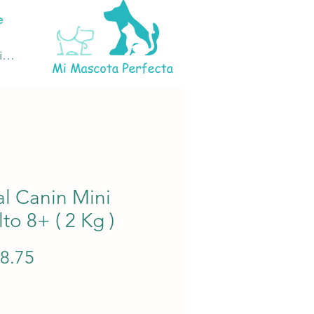
e
ciar sesión
l Canin Mini
to 8+ ( 2 Kg )
Precio
28.75