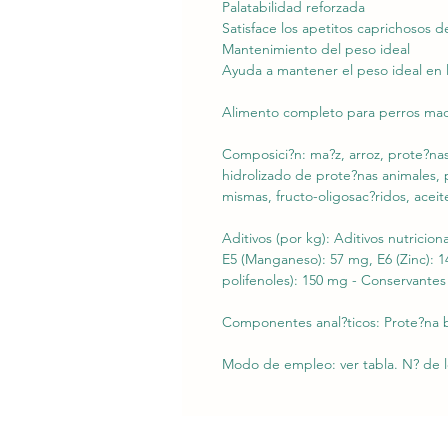
Palatabilidad reforzada
Satisface los apetitos caprichosos d
Mantenimiento del peso ideal
Ayuda a mantener el peso ideal en 
Alimento completo para perros madu
Composici?n: ma?z, arroz, prote?nas
hidrolizado de prote?nas animales, 
mismas, fructo-oligosac?ridos, aceit
Aditivos (por kg): Aditivos nutricio
E5 (Manganeso): 57 mg, E6 (Zinc): 14
polifenoles): 150 mg - Conservantes
Componentes anal?ticos: Prote?na br
Modo de empleo: ver tabla. N? de lot