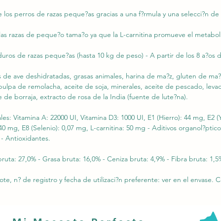
e los perros de razas peque?as gracias a una f?rmula y una selecci?n de
las razas de peque?o tama?o ya que la L-carnitina promueve el metabol
ros de razas peque?as (hasta 10 kg de peso) - A partir de los 8 a?os 
 de ave deshidratadas, grasas animales, harina de ma?z, gluten de ma?z
pulpa de remolacha, aceite de soja, minerales, aceite de pescado, leva
e de borraja, extracto de rosa de la India (fuente de lute?na).
nales: Vitamina A: 22000 UI, Vitamina D3: 1000 UI, E1 (Hierro): 44 mg, E2 
0 mg, E8 (Selenio): 0,07 mg, L-carnitina: 50 mg - Aditivos organol?ptico
 - Antioxidantes.
uta: 27,0% - Grasa bruta: 16,0% - Ceniza bruta: 4,9% - Fibra bruta: 1,5
e, n? de registro y fecha de utilizaci?n preferente: ver en el envase. C