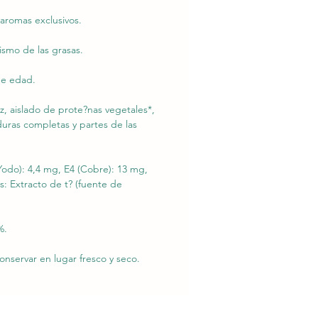
 aromas exclusivos.
ismo de las grasas.
de edad.
, aislado de prote?nas vegetales*,
duras completas y partes de las
(Yodo): 4,4 mg, E4 (Cobre): 13 mg,
s: Extracto de t? (fuente de
%.
onservar en lugar fresco y seco.