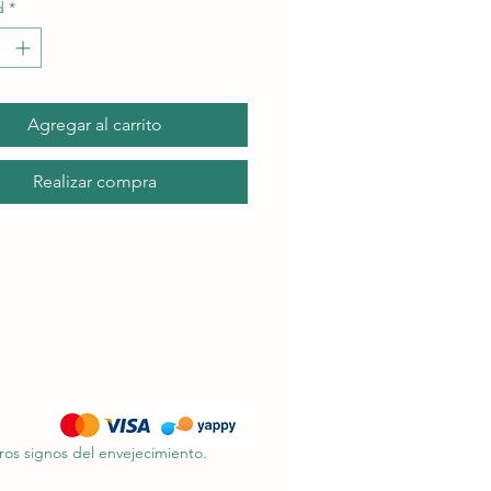
d
*
Agregar al carrito
Realizar compra
ros signos del envejecimiento.