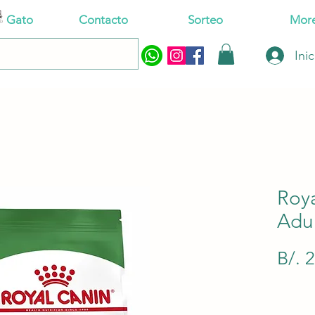
Gato
Contacto
Sorteo
Mor
Ini
Roya
Adul
B/. 