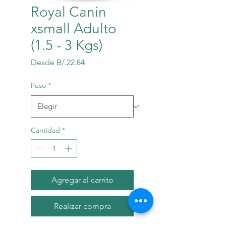
Royal Canin
xsmall Adulto
(1.5 - 3 Kgs)
Precio
Desde
B/.22.84
de
oferta
Peso
*
Cantidad
*
Agregar al carrito
Realizar compra